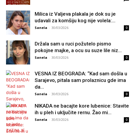
Milica iz Valjeva plakala je dok su je
udavali za komšiju kog nije volela:...
Sanela
-
30/03/2026
0
Držala sam u ruci požutelo pismo
pokojne majke, a ocu su suze lile niz...
Sanela
-
30/03/2026
0
VESNA IZ BEOGRADA: “Kad sam došla u
Sarajevo, pitala sam prolaznicu gde ima
da...
Sanela
-
30/03/2026
0
NIKADA ne bacajte kore lubenice: Stavite
ih u pleh i uključite rernu. Žao mi...
Sanela
-
30/03/2026
0