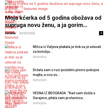
Moja kćerka od 5 godina obožava od
supruga novu ženu, a ja gorim…
Sanela
-
30/03/2026
0
Milica iz Valjeva plakala je dok su je udavali
za komšiju...
30/03/2026
Držala sam u ruci požutelo pismo pokojne
majke, a ocu su...
30/03/2026
VESNA IZ BEOGRADA: “Kad sam došla u
Sarajevo, pitala sam prolaznicu...
30/03/2026