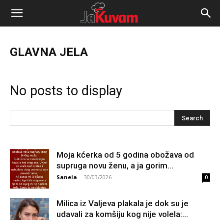
Portal
za
GLAVNA JELA
vijesti
No posts to display
Moja kćerka od 5 godina obožava od
supruga novu ženu, a ja gorim…
Sanela
-
30/03/2026
0
Milica iz Valjeva plakala je dok su je
udavali za komšiju kog nije volela:...