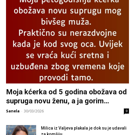
Moja kćerka od 5 godina obožava od
supruga novu ženu, a ja gorim…
Sanela
-
30/03/2026
0
Milica iz Valjeva plakala je dok su je udavali
za komšiju...