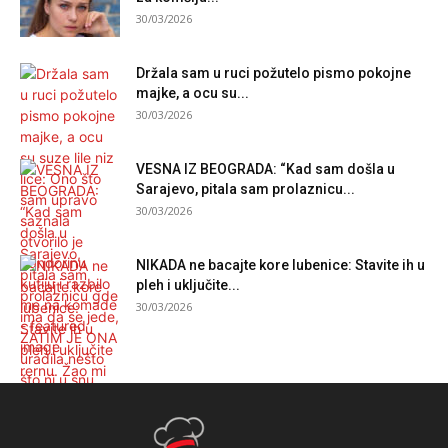
30/03/2026
Držala sam u ruci požutelo pismo pokojne
majke, a ocu su...
30/03/2026
VESNA IZ BEOGRADA: “Kad sam došla u
Sarajevo, pitala sam prolaznicu...
30/03/2026
NIKADA ne bacajte kore lubenice: Stavite ih u
pleh i uključite...
30/03/2026