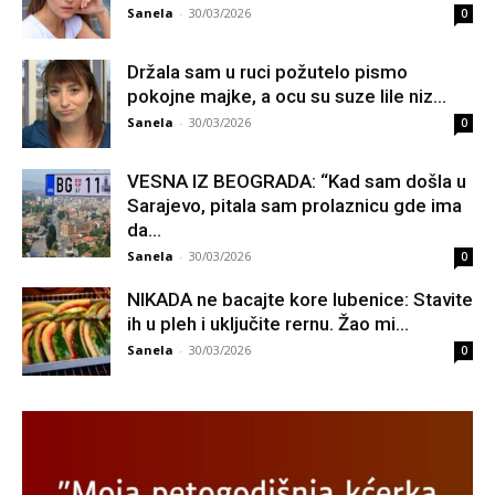
Sanela
-
30/03/2026
0
Držala sam u ruci požutelo pismo
pokojne majke, a ocu su suze lile niz...
Sanela
-
30/03/2026
0
VESNA IZ BEOGRADA: “Kad sam došla u
Sarajevo, pitala sam prolaznicu gde ima
da...
Sanela
-
30/03/2026
0
NIKADA ne bacajte kore lubenice: Stavite
ih u pleh i uključite rernu. Žao mi...
Sanela
-
30/03/2026
0