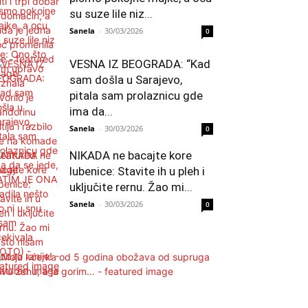
su suze lile niz...
Sanela
-
30/03/2026
0
VESNA IZ BEOGRADA: “Kad
sam došla u Sarajevo,
pitala sam prolaznicu gde
ima da...
Sanela
-
30/03/2026
0
NIKADA ne bacajte kore
lubenice: Stavite ih u pleh i
uključite rernu. Žao mi...
Sanela
-
30/03/2026
0