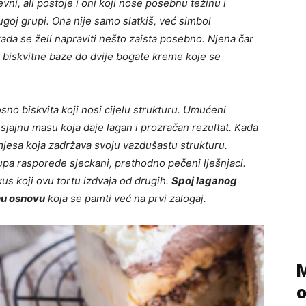
vni, ali postoje i oni koji nose posebnu težinu i
goj grupi. Ona nije samo slatkiš, već simbol
kada se želi napraviti nešto zaista posebno. Njena čar
 biskvitne baze do dvije bogate kreme koje se
no biskvita koji nosi cijelu strukturu. Umućeni
 sjajnu masu koja daje lagan i prozračan rezultat. Kada
smjesa koja zadržava svoju vazdušastu strukturu.
pa rasporede sjeckani, prethodno pečeni lješnjaci.
kus koji ovu tortu izdvaja od drugih.
Spoj laganog
enu osnovu
koja se pamti već na prvi zalogaj.
M
o