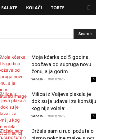
SALATE
KOLAČI
TORTE
Moja kćerka od 5 godina
obožava od supruga novu
ženu, a ja gorim…
Sanela
-
30/03/2026
0
Milica iz Valjeva plakala je
dok su je udavali za komšiju
kog nije volela:...
Sanela
-
30/03/2026
0
Držala sam u ruci požutelo
pismo pokojne majke, a ocu