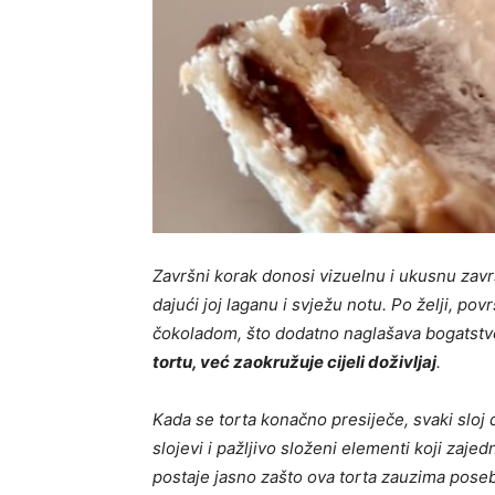
Završni korak donosi vizuelnu i ukusnu zav
dajući joj laganu i svježu notu. Po želji, po
čokoladom, što dodatno naglašava bogatstv
tortu, već zaokružuje cijeli doživljaj
.
Kada se torta konačno presiječe, svaki sloj 
slojevi i pažljivo složeni elementi koji zaj
postaje jasno zašto ova torta zauzima pose