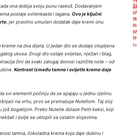
 kada ona dobija svoju punu raskoš. Dodavanjem
ema postaje svilenkasta i lagana.
Ovo je ključni
rte
, jer pravilno umućen dodatak daje kremi onu
 kreme na dva dijela. U jedan dio se dodaje otopljena
gatog ukusa. Drugi dio ostaje svijetao, nježan i blag,
nacija čini da svaki zalogaj donosi različite note – od
dubine.
Kontrast između tamne i svijetle kreme daje
da svi elementi počinju da se spajaju u jednu cjelinu.
ješnjaci na vrhu, prvo se premazuje Nutellom. Taj sloj
još bogatijom. Preko Nutelle dolaze Petit keksi, koji
kšali i bolje se uklopili sa ostalim slojevima.
anosi tamna, čokoladna krema koja daje dubinu i