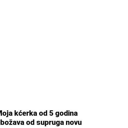
oja kćerka od 5 godina
božava od supruga novu