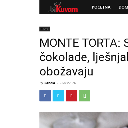
Portal
POČETNA
DOM
za
Torte
vijesti
MONTE TORTA: S
čokolade, lješnjak
obožavaju
By
Sanela
-
25/03/2026