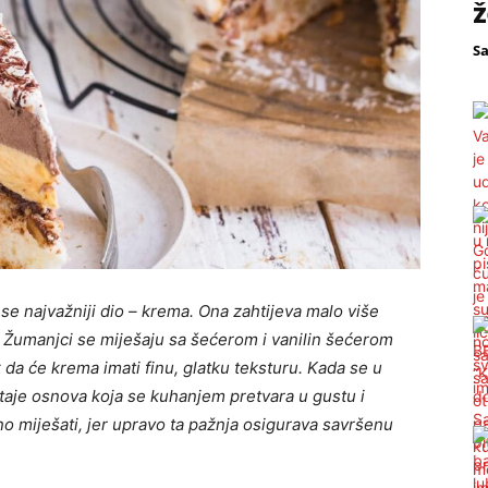
ž
S
 se najvažniji dio – krema. Ona zahtijeva malo više
te. Žumanjci se miješaju sa šećerom i vanilin šećerom
ak da će krema imati finu, glatku teksturu. Kada se u
taje osnova koja se kuhanjem pretvara u gustu i
o miješati, jer upravo ta pažnja osigurava savršenu