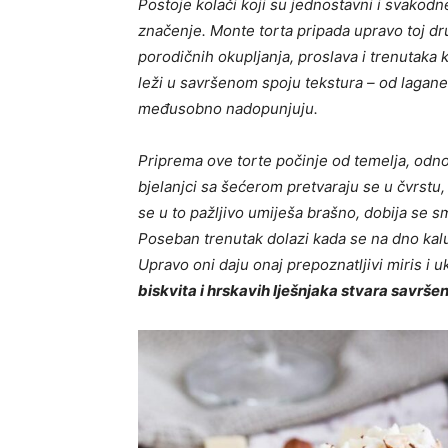
Postoje kolači koji su jednostavni i svakodne
značenje. Monte torta pripada upravo toj dru
porodičnih okupljanja, proslava i trenutaka 
leži u savršenom spoju tekstura – od lagane
međusobno nadopunjuju.
Priprema ove torte počinje od temelja, odnos
bjelanjci sa šećerom pretvaraju se u čvrstu,
se u to pažljivo umiješa brašno, dobija se 
Poseban trenutak dolazi kada se na dno kalu
Upravo oni daju onaj prepoznatljivi miris i u
biskvita i hrskavih lješnjaka stvara savrš