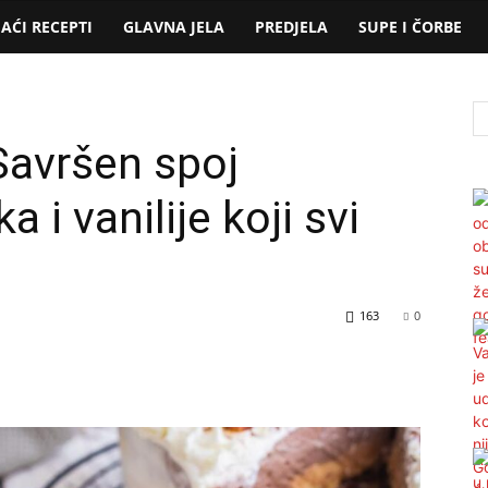
AĆI RECEPTI
GLAVNA JELA
PREDJELA
SUPE I ČORBE
avršen spoj
a i vanilije koji svi
163
0