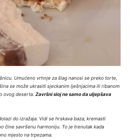
ršnicu. Umućeno vrhnje za šlag nanosi se preko torte,
vršina se može ukrasiti sjeckanim lješnjacima ili ribanom
o ovog deserta.
Završni sloj ne samo da uljepšava
dolazi do izražaja. Vidi se hrskava baza, kremasti
edno čine savršenu harmoniju. To je trenutak kada
bno mjesto na trpezama.