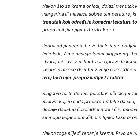
Nakon što se krema ohladi, dolazi trenutak
margarina ili maslaca sobne temperature, kr
trenutak koji određuje konačnu teksturu to
prepoznatljivu pjenastu strukturu.
Jedna od posebnosti ove torte jeste podjela
čokolada, čime nastaje tamni sloj punog i bo
stvarajući savršeni kontrast. Upravo ta kombi
lagane slatkoće do intenzivnije čokoladne 
ovoj torti njen prepoznatljiv karakter
.
Slaganje torte donosi poseban užitak, jer ta
Biskvit, koji je sada preokrenut tako da su l
dodaje dodatnu čokoladnu notu i čini osnovu 
se mogu lagano umočiti u mlijeko kako bi ome
Nakon toga slijedi redanje krema. Prvo se n