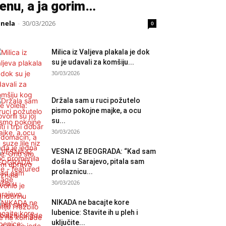
enu, a ja gorim…
anela
-
30/03/2026
0
Milica iz Valjeva plakala je dok
su je udavali za komšiju...
30/03/2026
Držala sam u ruci požutelo
pismo pokojne majke, a ocu
su...
30/03/2026
VESNA IZ BEOGRADA: “Kad sam
došla u Sarajevo, pitala sam
prolaznicu...
30/03/2026
NIKADA ne bacajte kore
lubenice: Stavite ih u pleh i
uključite...